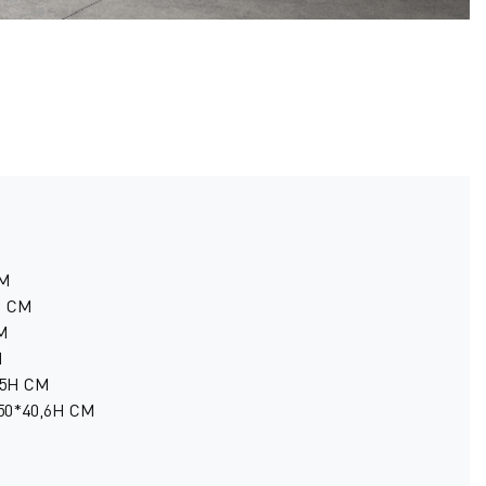
CM
H CM
M
M
45H CM
50*40,6H CM