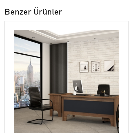
Benzer Ürünler