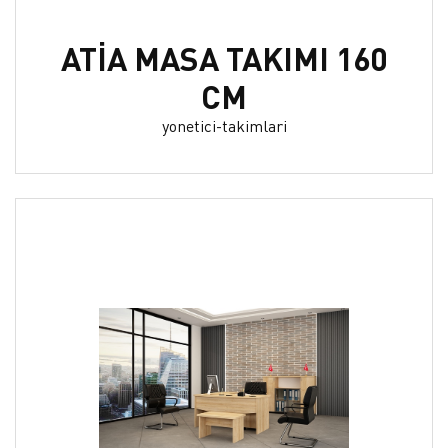
ATİA MASA TAKIMI 160
CM
yonetici-takimlari