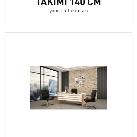
TAKIMI 140 CM
yonetici-takimlari