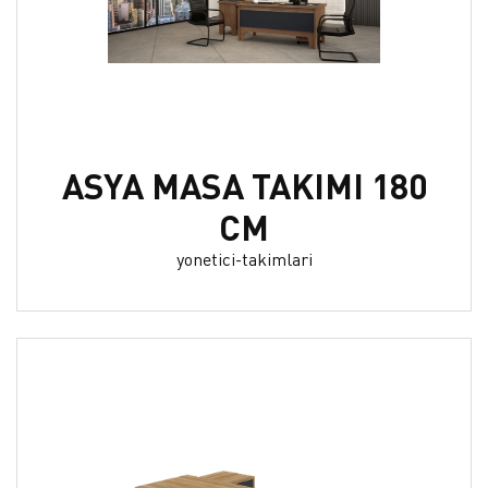
ASYA MASA TAKIMI 180
CM
yonetici-takimlari