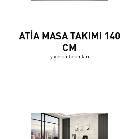
ATİA MASA TAKIMI 140
CM
yonetici-takimlari