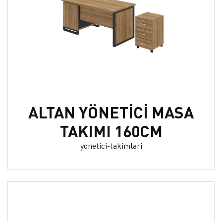
ALTAN YÖNETİCİ MASA
TAKIMI 160CM
yonetici-takimlari