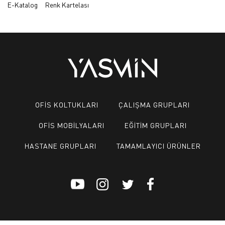
E-Katalog
Renk Kartelası
OFİS KOLTUKLARI
ÇALIŞMA GRUPLARI
OFİS MOBİLYALARI
EĞİTİM GRUPLARI
HASTANE GRUPLARI
TAMAMLAYICI ÜRÜNLER