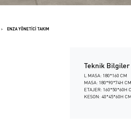
ENZA YÖNETİCİ TAKIM
Teknik Bilgiler
L MASA: 180*160 CM
MASA: 180*90*74H C
ETAJER: 160*50*60H 
KESON: 40*45*60H C