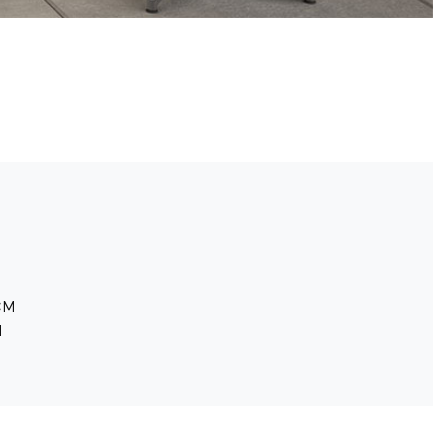
M
CM
M