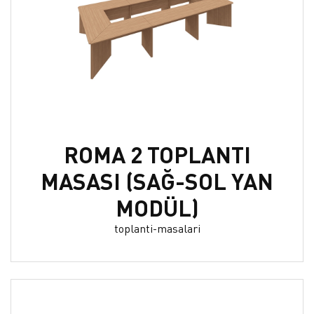
ROMA 2 TOPLANTI
MASASI (SAĞ-SOL YAN
MODÜL)
toplanti-masalari