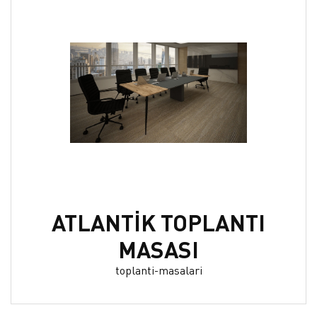
ATLANTİK TOPLANTI
MASASI
toplanti-masalari