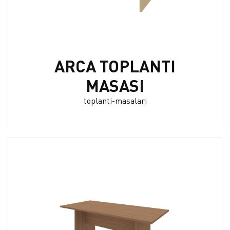
ARCA TOPLANTI
MASASI
toplanti-masalari