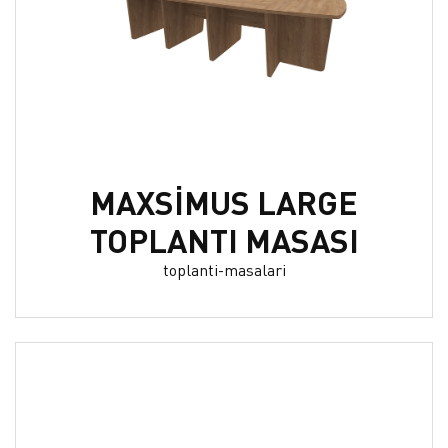
MAXSİMUS LARGE
TOPLANTI MASASI
toplanti-masalari