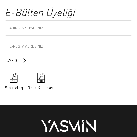
E-Bülten Üyeliği
E-Katalog
Renk Kartelası