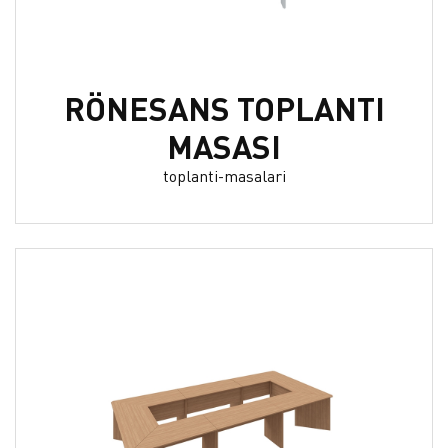
RÖNESANS TOPLANTI
MASASI
toplanti-masalari