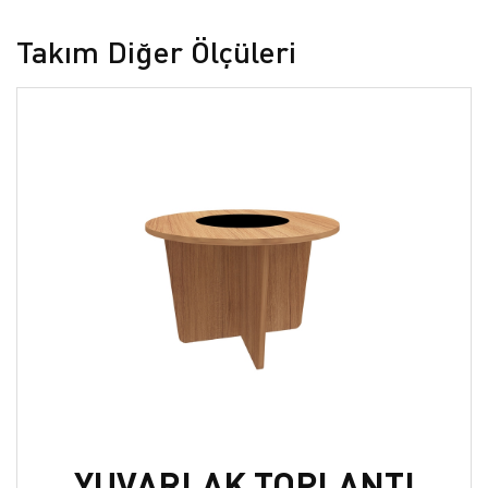
Takım Diğer Ölçüleri
YUVARLAK TOPLANTI