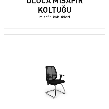
ULUCA MİSAFİR
KOLTUĞU
misafir-koltuklari