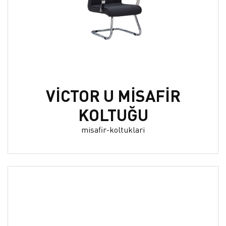
VİCTOR U MİSAFİR
KOLTUĞU
misafir-koltuklari