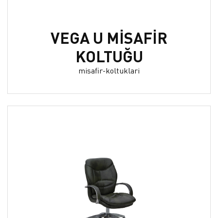
VEGA U MİSAFİR
KOLTUĞU
misafir-koltuklari