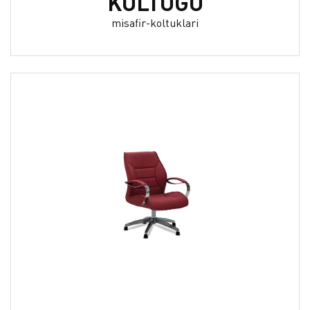
KOLTUĞU
misafir-koltuklari