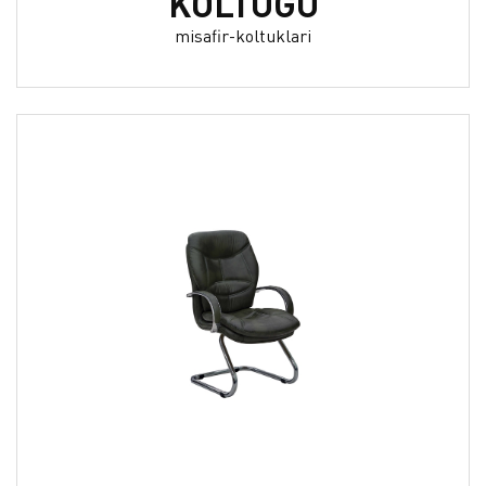
KOLTUĞU
misafir-koltuklari