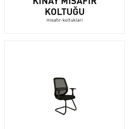
KINAY MİSAFİR
KOLTUĞU
misafir-koltuklari