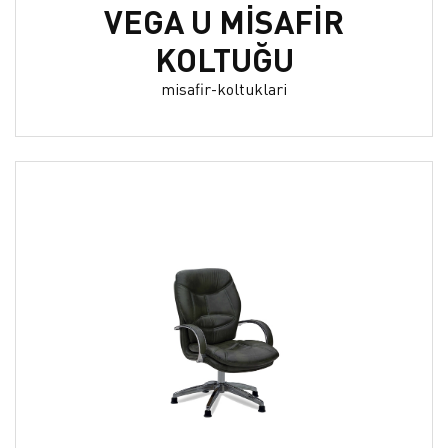
VEGA U MİSAFİR
KOLTUĞU
misafir-koltuklari