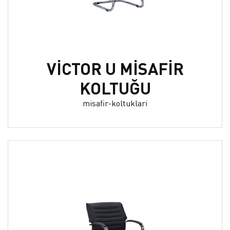
VİCTOR U MİSAFİR
KOLTUĞU
misafir-koltuklari