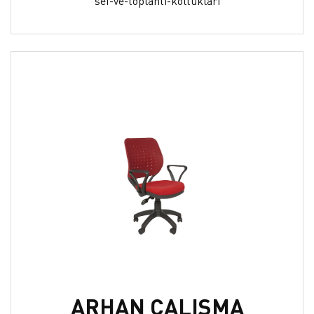
sef-ve-toplanti-koltuklari
ARHAN ÇALIŞMA