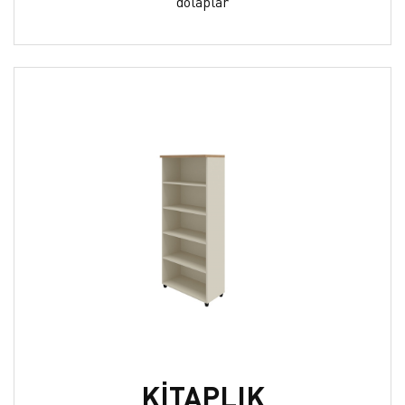
dolaplar
KİTAPLIK