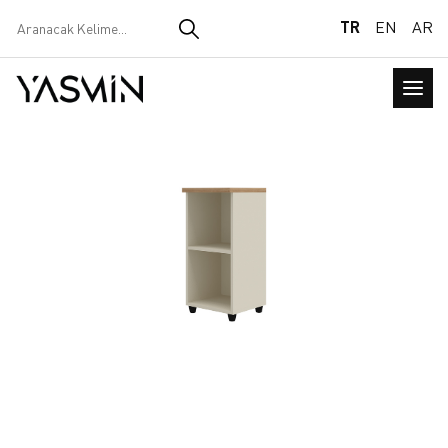
TR
EN
AR