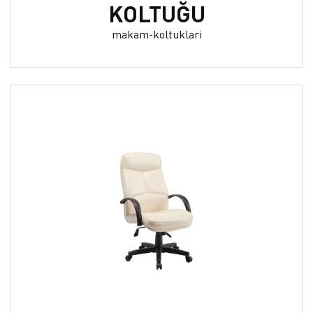
KOLTUĞU
makam-koltuklari