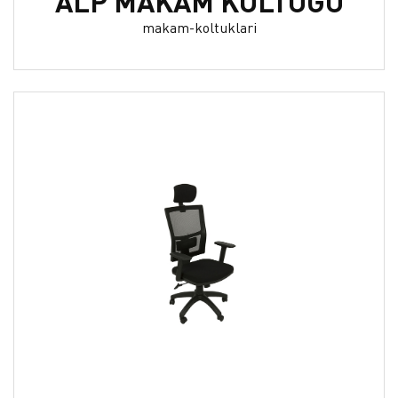
ALP MAKAM KOLTUĞU
makam-koltuklari