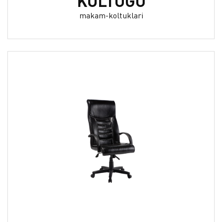
KOLTUĞU
makam-koltuklari