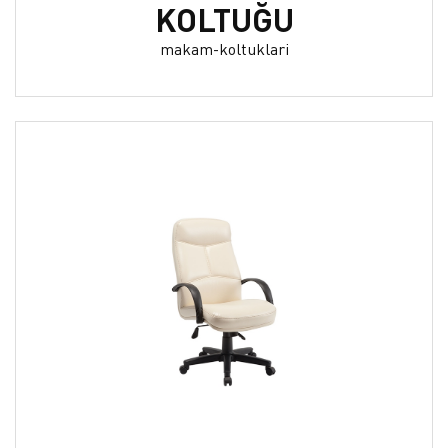
KOLTUĞU
makam-koltuklari