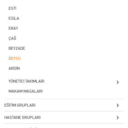
MAXSİMUS
ESTİ
HANEDAN
ESİLA
ATLANTİK
ERAY
ASPENDOS
ÇAĞ
ARCA
BEYZADE
AKBEL
BEYSU
ARDİN
YÖNETİCİ TAKIMLARI
OPTİMUS
MAKAM MASALARI
KAPADOKYA
EĞİTİM GRUPLARI
ILGAR
ÖĞRETMEN MASALARI
HASTANE GRUPLARI
ENZA
ANFİ SIRALARI