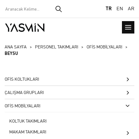
TR
EN
AR
ANA SAYFA
PERSONEL TAKIMLARI
OFİS MOBİLYALARI
BEYSU
OFİS KOLTUKLARI
SANDALYELER
ÇALIŞMA GRUPLARI
KONFERANS VE SİNEMA
BİLGİSAYAR MASALARI
OFİS MOBİLYALARI
KOLTUK VE SANDALYELER
YD100
OKUMA MASASI
KOLTUK TAKIMLARI
BEKLEME KOLTUKLARI
OKUMA MASASI
ÖĞRETMEN MASALARI
MAKAM TAKIMLARI
MİSAFİR KOLTUKLARI
OPERASYONEL MASALAR