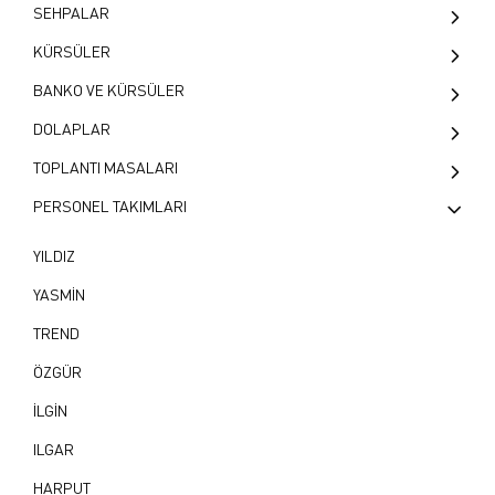
KREA
SEHPALAR
ŞEF VE TOPLANTI KOLTUKLARI
YILDIZ
HANEDAN
SEHPALAR
KÜRSÜLER
MAKAM KOLTUKLARI
TRUVA
ARDA
TURA
BANKO VE KÜRSÜLER
YÖNETİCİ TAKIMLARI
STAR
AKAY
SELÇUKLU
RİO
DOLAPLAR
İSTANBUL
AÇA
OSMANLI
PİER
YD400
TOPLANTI MASALARI
ABAR
YUVARLAK
PERSONEL TAKIMLARI
VENÜS
YILDIZ
RÖNESANS
YASMİN
ROMA
TREND
PRİZMA
ÖZGÜR
OVAL
İLGİN
NEPTÜN
ILGAR
METAL
HARPUT