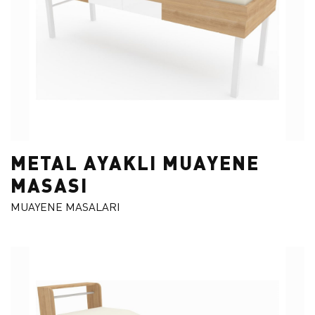
HANEDAN
ESİLA
ATLANTİK
ERAY
ASPENDOS
ÇAĞ
ARCA
BEYZADE
AKBEL
BEYSU
ARDİN
METAL AYAKLI MUAYENE
MASASI
MUAYENE MASALARI