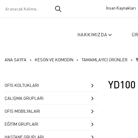
İnsan Kaynakları
HAKKIMIZDA
Ü
ANA SAYFA
KESON VE KOMODİN
TAMAMLAYICI ÜRÜNLER
YD100
OFİS KOLTUKLARI
SANDALYELER
ÇALIŞMA GRUPLARI
KONFERANS VE SİNEMA
BİLGİSAYAR MASALARI
OFİS MOBİLYALARI
KOLTUK VE SANDALYELER
YD100
OKUMA MASASI
KOLTUK TAKIMLARI
EĞİTİM GRUPLARI
BEKLEME KOLTUKLARI
OKUMA MASASI
ÖĞRETMEN MASALARI
MAKAM TAKIMLARI
ÖĞRETMEN MASALARI
HASTANE GRUPLARI