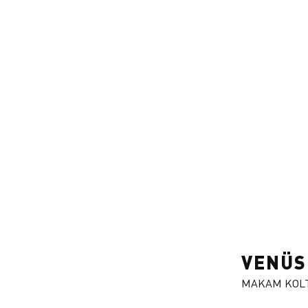
ARCA
BEYZADE
AKBEL
BEYSU
ARDİN
VENÜS
MAKAM KOL