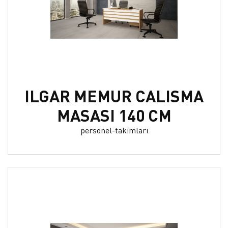
ILGAR MEMUR CALISMA
MASASI 140 CM
personel-takimlari