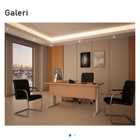
Galeri