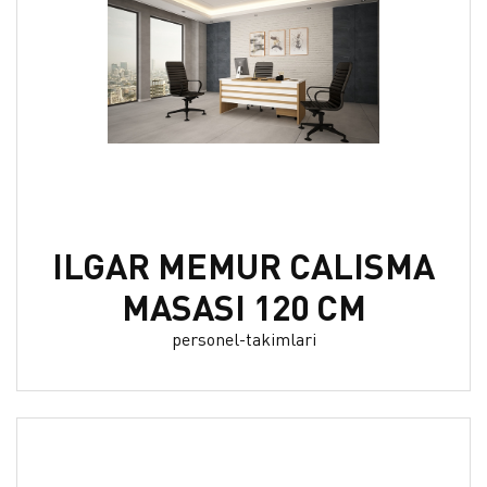
ILGAR MEMUR CALISMA
MASASI 120 CM
personel-takimlari