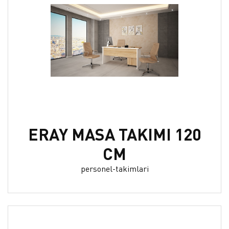
ERAY MASA TAKIMI 120
CM
personel-takimlari