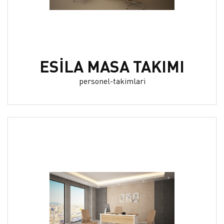
ESİLA MASA TAKIMI
personel-takimlari