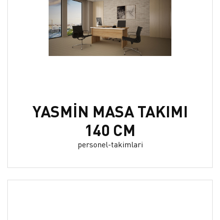
YASMİN MASA TAKIMI
140 CM
personel-takimlari