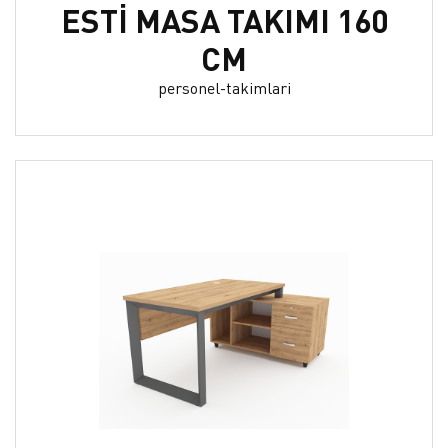
ESTİ MASA TAKIMI 160
CM
personel-takimlari