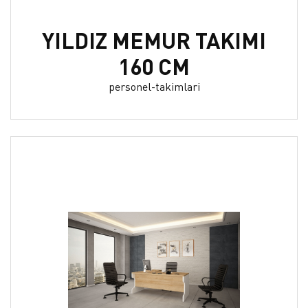
YILDIZ MEMUR TAKIMI
160 CM
personel-takimlari