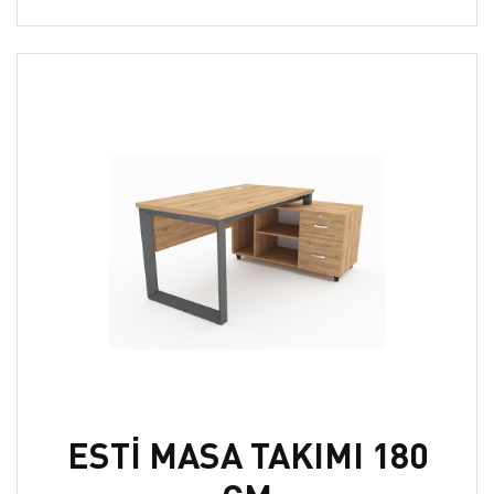
ESTİ MASA TAKIMI 180