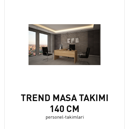
TREND MASA TAKIMI
140 CM
personel-takimlari