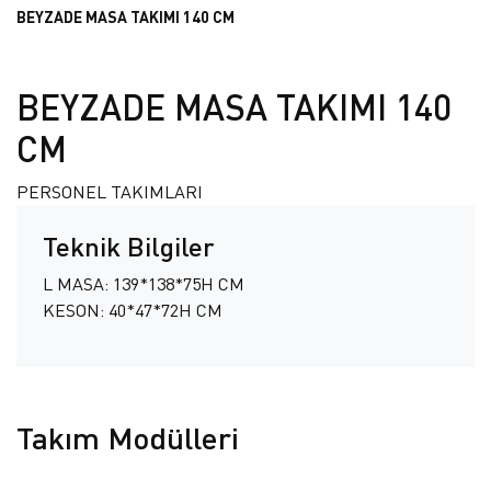
BEYZADE MASA TAKIMI 140 CM
BEYZADE MASA TAKIMI 140
CM
PERSONEL TAKIMLARI
Teknik Bilgiler
L MASA: 139*138*75H CM
KESON: 40*47*72H CM
Takım Modülleri