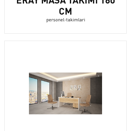
CM
personel-takimlari