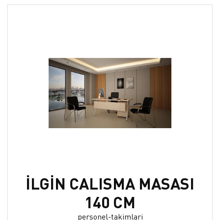
İLGİN CALISMA MASASI
140 CM
personel-takimlari