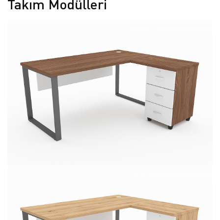
Takım Modülleri