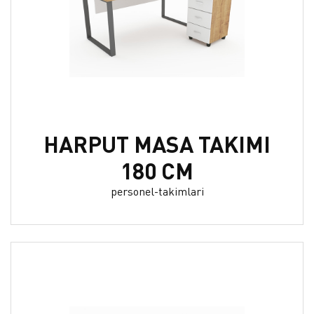
HARPUT MASA TAKIMI
180 CM
personel-takimlari