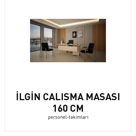
İLGİN CALISMA MASASI
160 CM
personel-takimlari