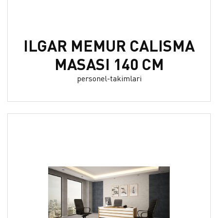
ILGAR MEMUR CALISMA
MASASI 140 CM
personel-takimlari