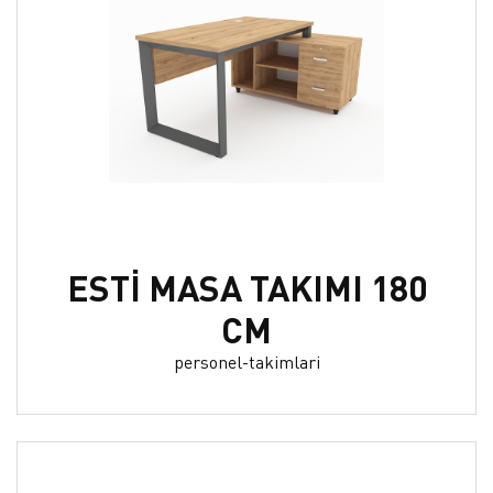
ESTİ MASA TAKIMI 180
CM
personel-takimlari