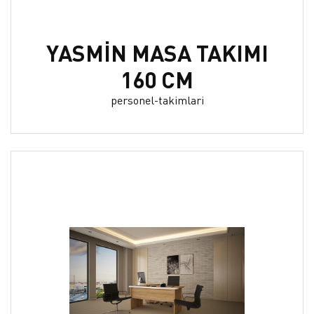
YASMİN MASA TAKIMI
160 CM
personel-takimlari