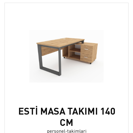
ESTİ MASA TAKIMI 140
CM
personel-takimlari