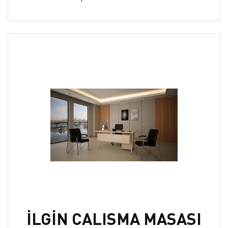
İLGİN CALISMA MASASI