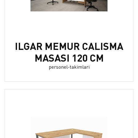
ILGAR MEMUR CALISMA
MASASI 120 CM
personel-takimlari