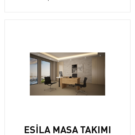
ESİLA MASA TAKIMI