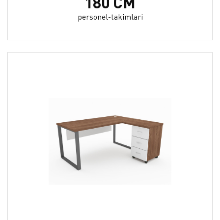
180 CM
personel-takimlari