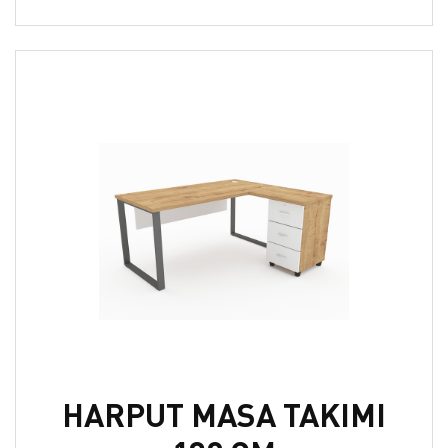
HARPUT MASA TAKIMI