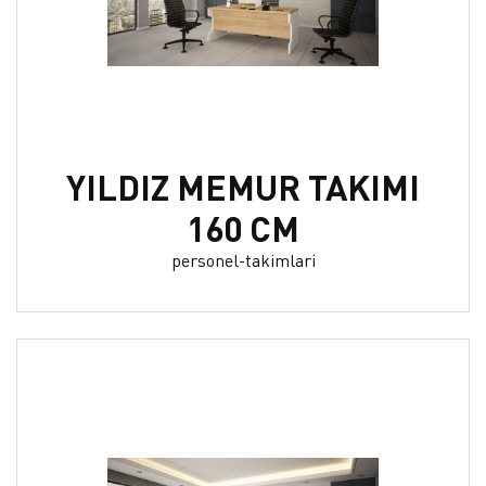
YILDIZ MEMUR TAKIMI
160 CM
personel-takimlari