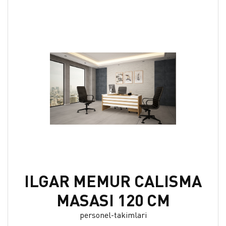
ILGAR MEMUR CALISMA
MASASI 120 CM
personel-takimlari