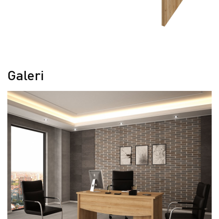
Galeri