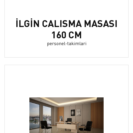
İLGİN CALISMA MASASI
160 CM
personel-takimlari