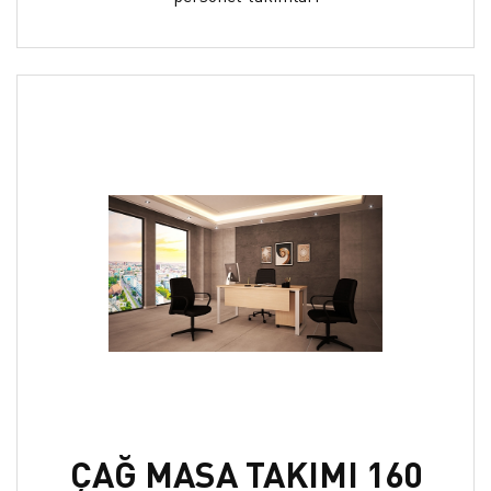
ÇAĞ MASA TAKIMI 160