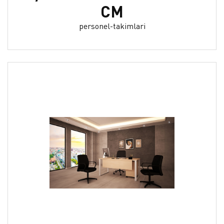
CM
personel-takimlari