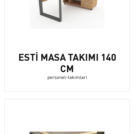
ESTİ MASA TAKIMI 140
CM
personel-takimlari