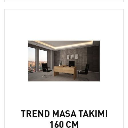
TREND MASA TAKIMI
160 CM