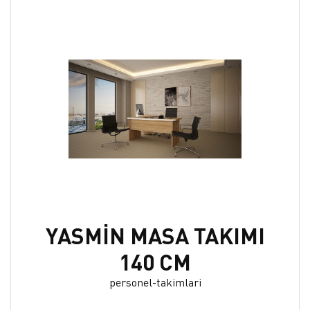
YASMİN MASA TAKIMI
140 CM
personel-takimlari