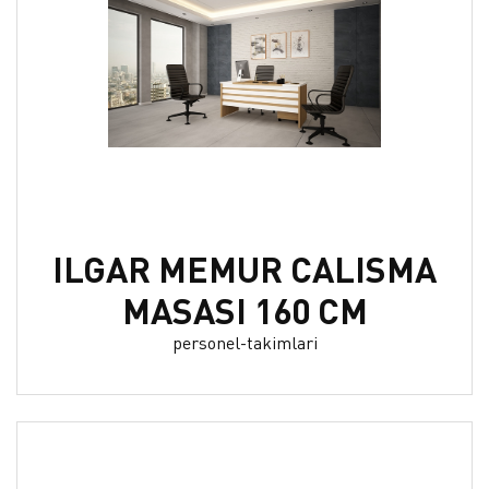
ILGAR MEMUR CALISMA
MASASI 160 CM
personel-takimlari