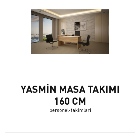
YASMİN MASA TAKIMI
160 CM
personel-takimlari