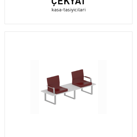
ÇEKYAT
kasa-tasiyicilari