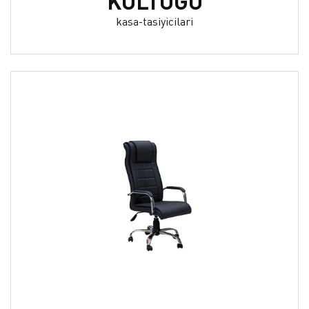
KOLTUĞU
kasa-tasiyicilari