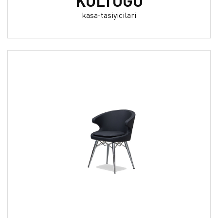
KOLTUĞU
kasa-tasiyicilari