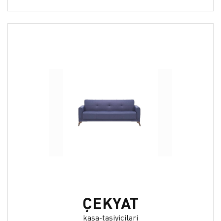
ÇEKYAT
kasa-tasiyicilari