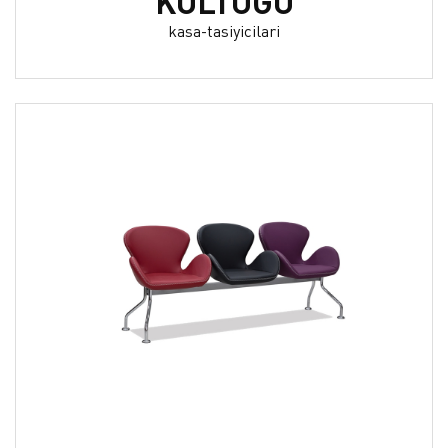
KOLTUĞU
kasa-tasiyicilari