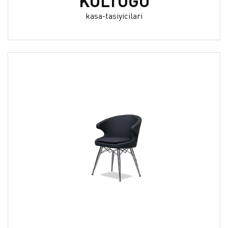
KOLTUĞU
kasa-tasiyicilari