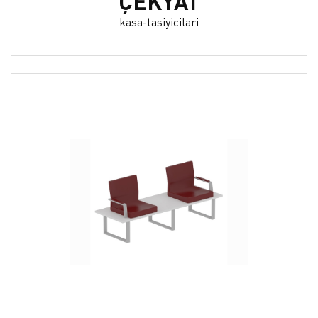
ÇEKYAT
kasa-tasiyicilari