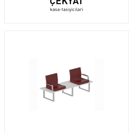
ÇEKYAT
kasa-tasiyicilari