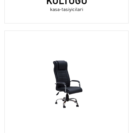
KOLTUĞU
kasa-tasiyicilari