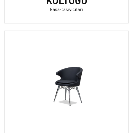
KOLTUĞU
kasa-tasiyicilari