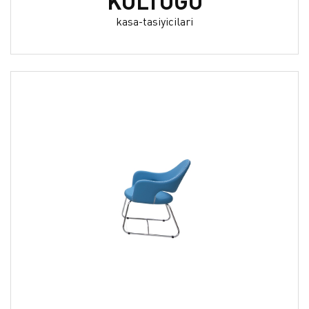
KOLTUĞU
kasa-tasiyicilari