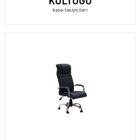
KOLTUĞU
kasa-tasiyicilari