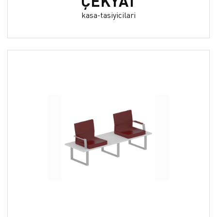
ÇEKYAT
kasa-tasiyicilari