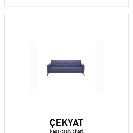
ÇEKYAT
kasa-tasiyicilari