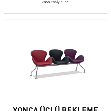
kasa-tasiyicilari
YONCA ÜÇLÜ BEKLEME