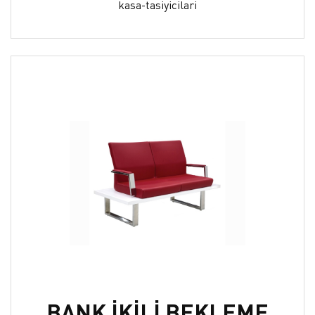
kasa-tasiyicilari
BANK İKİLİ BEKLEME